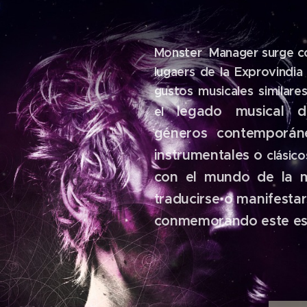
Monster Manager surge co
lugaers de la Exprovindi
gustos musicales similar
legado musical d
el
géneros contemporán
instrumentales o
clásico
con el mundo de la 
traducirse o manifesta
conmemorando este esf