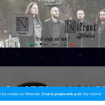
ONSTER MANAG
b fue creada con Webnode.
Crea tu propia web
gratis hoy mismo!